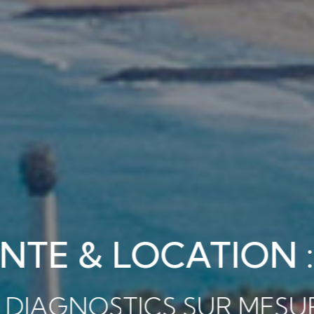
N :
MESURE POUR