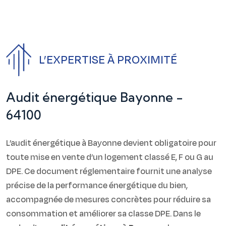
L’EXPERTISE À PROXIMITÉ
A
u
d
i
t
é
n
e
r
g
é
t
i
q
u
e
B
a
y
o
n
n
e
-
6
4
1
0
0
L’audit énergétique à Bayonne devient obligatoire pour
toute mise en vente d’un logement classé E, F ou G au
DPE. Ce document réglementaire fournit une analyse
précise de la performance énergétique du bien,
accompagnée de mesures concrètes pour réduire sa
consommation et améliorer sa classe DPE. Dans le